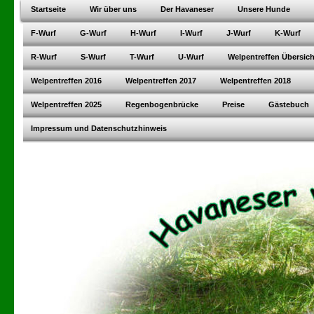
Startseite
Wir über uns
Der Havaneser
Unsere Hunde
F-Wurf
G-Wurf
H-Wurf
I-Wurf
J-Wurf
K-Wurf
R-Wurf
S-Wurf
T-Wurf
U-Wurf
Welpentreffen Übersich
Welpentreffen 2016
Welpentreffen 2017
Welpentreffen 2018
Welpentreffen 2025
Regenbogenbrücke
Preise
Gästebuch
Impressum und Datenschutzhinweis