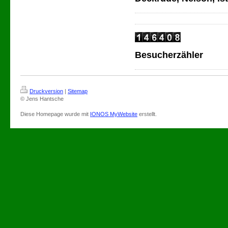
Besucherzähler
Druckversion
|
Sitemap
© Jens Hantsche
Diese Homepage wurde mit
IONOS MyWebsite
erstellt.