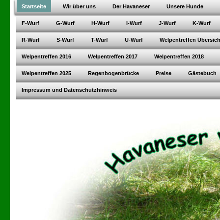
Startseite
Wir über uns
Der Havaneser
Unsere Hunde
F-Wurf
G-Wurf
H-Wurf
I-Wurf
J-Wurf
K-Wurf
R-Wurf
S-Wurf
T-Wurf
U-Wurf
Welpentreffen Übersich
Welpentreffen 2016
Welpentreffen 2017
Welpentreffen 2018
Welpentreffen 2025
Regenbogenbrücke
Preise
Gästebuch
Impressum und Datenschutzhinweis