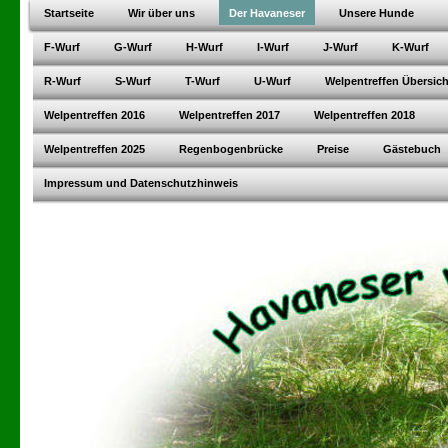
Startseite
Wir über uns
Der Havaneser
Unsere Hunde
F-Wurf
G-Wurf
H-Wurf
I-Wurf
J-Wurf
K-Wurf
R-Wurf
S-Wurf
T-Wurf
U-Wurf
Welpentreffen Übersich
Welpentreffen 2016
Welpentreffen 2017
Welpentreffen 2018
Welpentreffen 2025
Regenbogenbrücke
Preise
Gästebuch
Impressum und Datenschutzhinweis