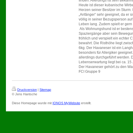
finden. Allerdings ist sein Bekann
Heute ist dieser kubanische Wirbe
Herzen seiner Besitzer im Sturm.
„Anfänger“ sehr geeignet, da er s
völlig in seiner Bezugsperson auf
Leben lang. Zudem spielt er gern
Als Wohnungshund ist er bestens ge
Spaziergänge aber sein Bewegung
fröhlich und verspielt ein echter 
bewahrt. Die Risthöhe liegt zwisc
6kg. Der Havaneser ist ein Langh
besonders für Allergiker geeignet.
allerdings durchgeführt werden. Di
Lebenserwartung liegt bei ca. 15 
Der Havaneser gehört zu den Wac
FCI Gruppe 9
Druckversion
|
Sitemap
© Jens Hantsche
Diese Homepage wurde mit
IONOS MyWebsite
erstellt.